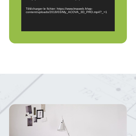
Télécharger le fichier: https://www.lmaweb.fr/wp-
content/uploads/2018/03/My_ACOVA_3D_PRO.mp4?_=1