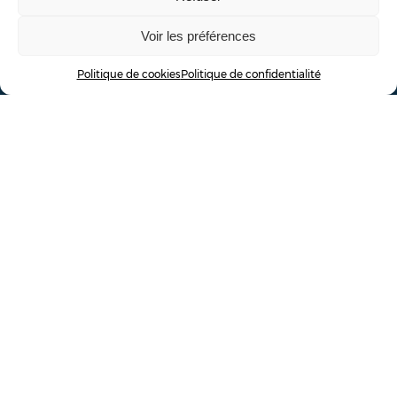
Voir les préférences
DOMOTIQUE
Politique de cookies
Politique de confidentialité
Eclairage
Ouvrants
Accès
Chauffage
Multimédia
Surveillance
Prescripteurs & partenaires
SERVICES
Domotique Hold
Sécurité
Électricité