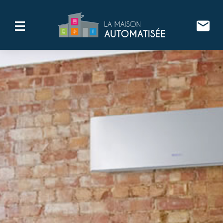
ACCUEIL
DOMOTIQUE
SÉCURITÉ
ELECTRICITÉ
AUTOMATISME
RÉALISATIONS
CONTACT