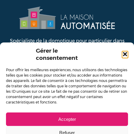
Spécialiste de la domotique pour particulier dans
les Côtes d’Armor depuis plus de 15 ans
Gérer le
consentement
Pour offrir les meilleures expériences, nous utilisons des technologies
LA MAISON AUTOMATISÉE
telles que les cookies pour stocker et/ou accéder aux informations
des appareils. Le fait de consentir à ces technologies nous permettra
ZA de Kéringant
de traiter des données telles que le comportement de navigation ou
les ID uniques sur ce site. Le fait de ne pas consentir ou de retirer son
22700 Saint-Quay-Perros
consentement peut avoir un effet négatif sur certaines
caractéristiques et fonctions.
06 64 45 20 20
info@lmaweb.fr
lamaisonautomatisée
Accepter
LinkedIn
Refuser